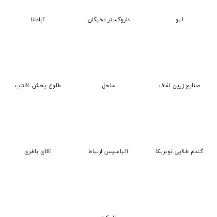
لیو
داروگستر نخبگان
آپادانا
صنایع زرین لفاف
ساحل
طلوع پخش آفتاب
آلیاسیس ارتباط
آقای باطری
گندم طلایی نوتریکا