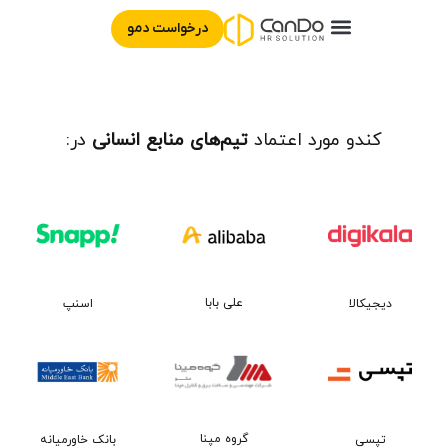
درخواست دمو
آنبردینگ | Onboarding
نبض‌ سنج | Pulse Check
مدیریت استخدام | ATS
دستیار تعیین حقوق | Salary benchmark
مدیریت آموزش کارکنان | Learning
کندو مورد اعتماد
تیم‌های منابع انسانی
در:
علی بابا
دیجیکالا
اسنپ
گروه مپنا
بانک خاورمیانه
تپسی