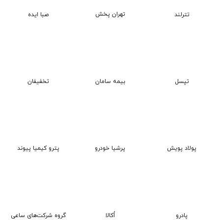
تهران پخش
تترلند
صبا ایده
تپسل
بیمه سامان
تخفیفان
پولاد پویش
پرشیا خودرو
پترو کیمیا پیوند
پادرو
اُکالا
گروه شرکت‌های ساعی