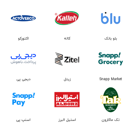
کاله
اکتورکو
بلو بانک
Snapp Market
زیتل
دیجی پی
تک ماکارون
استیل البرز
اسنپ پی