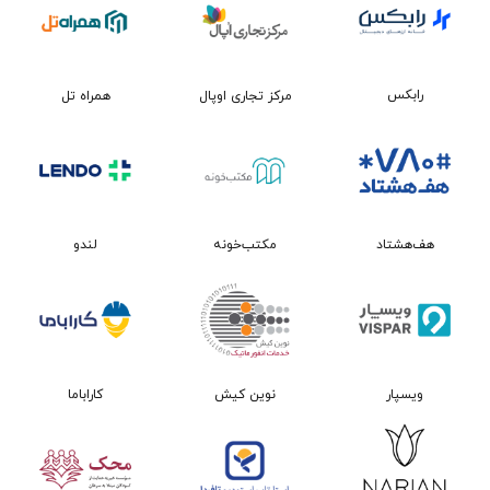
رابکس
مرکز تجاری اوپال
همراه تل
مکتب‌خونه
هف‌هشتاد
لندو
نوین کیش
ویسپار
کاراباما